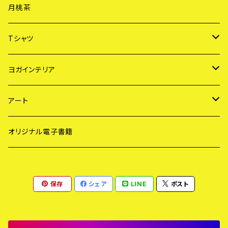
黒糖「雫」
月桃茶
黒糖「ゆめのたね」
Tシャツ
ヨガ Tシャツ
ヨガインテリア
サーフ Tシャツ
サンキャッチャー
アート
ガラス工芸
サーフ・アート
オリジナル電子書籍
メディテーション・アート
保存
シェア
LINE
ポスト