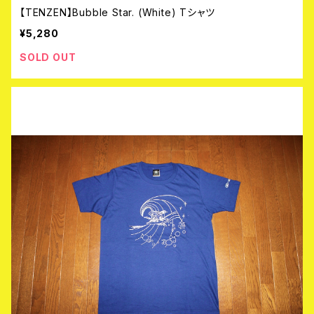
【TENZEN】Bubble Star. (White) Tシャツ
¥5,280
SOLD OUT