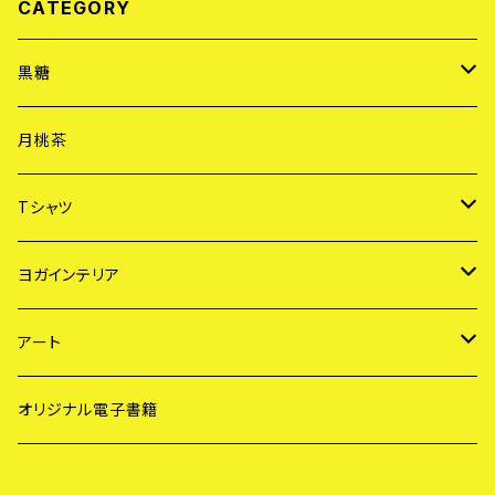
CATEGORY
黒糖
黒糖「雫」
月桃茶
黒糖「ゆめのたね」
Tシャツ
ヨガ Tシャツ
ヨガインテリア
サーフ Tシャツ
サンキャッチャー
アート
ガラス工芸
サーフ・アート
オリジナル電子書籍
メディテーション・アート