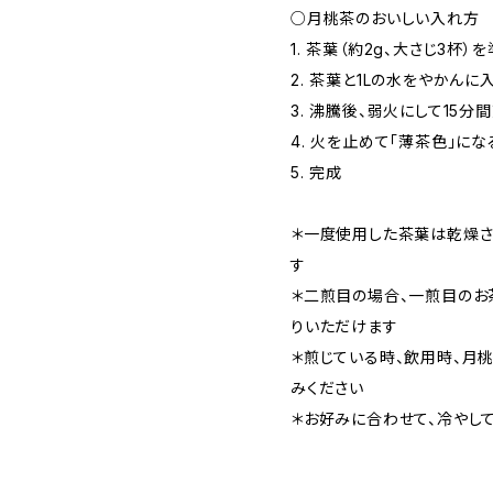
○月桃茶のおいしい入れ方
1. 茶葉（約2g、大さじ3杯）
2. 茶葉と1Lの水をやかんに
3. 沸騰後、弱火にして15分
4. 火を止めて「薄茶色」に
5. 完成
＊一度使用した茶葉は乾燥さ
す
＊二煎目の場合、一煎目のお
りいただけます
＊煎じている時、飲用時、月
みください
＊お好みに合わせて、冷やし