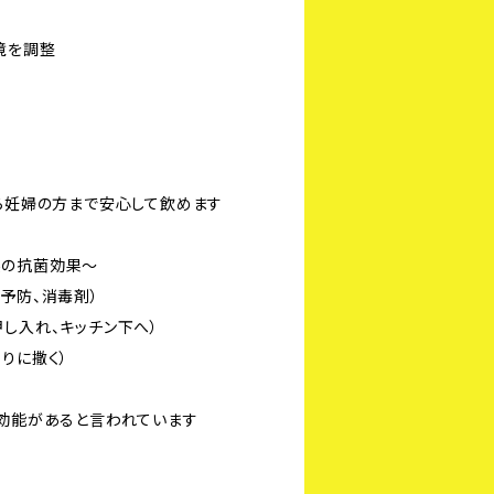
境を調整
から妊婦の方まで安心して飲めます
然の抗菌効果〜
予防、消毒剤）
し入れ、キッチン下へ）
りに撒く）
、効能があると言われています