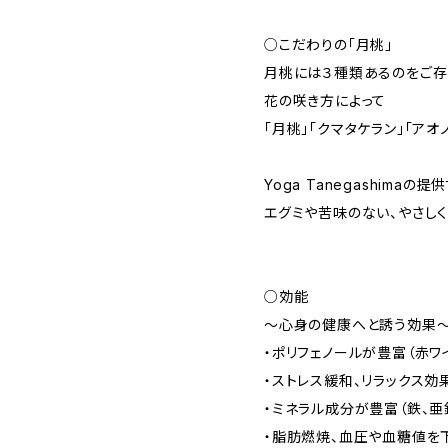
○こだわりの「月桃」
月桃には３種類あるのをご存
花の咲き方によって
「月桃」「クマタケラン」「アオ
Yoga Tanegashima
エグミや苦味のない、やさし
○効能
〜心身の健康へと誘う効果
・ポリフェノールが豊富（赤ワ
・ストレス緩和、リラックス効
・ミネラル成分が豊富（鉄、亜
・脂肪燃焼、血圧や血糖値を