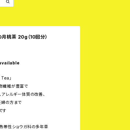
月桃茶 20g（10回分）
available
Tea」
物繊維が豊富で
、アレルギー体質の改善、
妊婦の方まで
」です
亜熱帯性ショウガ科の多年草