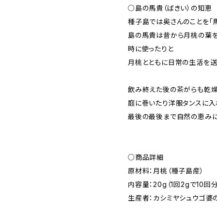
○島の馬貴（ばきい）の知恵
種子島では奥さんのことを「馬
島の馬貴は昔から月桃の葉を
時に使ったりと
月桃とともに日常の生活を送
飲み終えた後の茶がらも乾
庭に巻いたり洋服タンスに入
最後の最後まで自然の恵み
○商品詳細
原材料：月桃（種子島産）
内容量：20g（1回2gで10
生産者：カシミヤシュウゴ婆