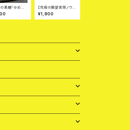
の黒糖「ゆめの
【究極の願望実現ノウハ
完全無農薬 有
ウ】真・魂の飛ばし方 P
000
¥1,800
00
DF本
点セット」