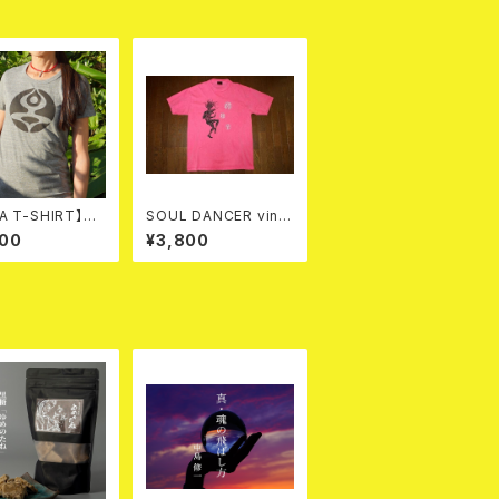
A T-SHIRT】YT
SOUL DANCER vinta
フロントプリントT
ge PINK
800
¥3,800
（スミ色）