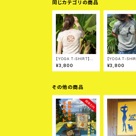
同じカテゴリの商品
【YOGA T-SHIRT】YT
【YOGA T-SHIR
ロゴ バックプリントTシ
e filled with 
¥3,800
¥3,800
ャツ
シャツ（スミ色）
その他の商品