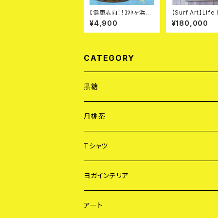
【健康志向！！】沖ヶ浜田
【Surf Art】Life
の黒糖「雫」 200g 5
ach !!
¥4,900
¥180,000
点セット
CATEGORY
黒糖
黒糖「雫」
月桃茶
黒糖「ゆめのたね」
Tシャツ
ヨガ Tシャツ
ヨガインテリア
サーフ Tシャツ
サンキャッチャー
アート