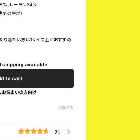
8%、レーヨン24%
、薄めの生地）
ったり着たい方は1サイズ上がおすすめ
l shipping available
d to cart
にお住まいの方向け
通報する
(6)