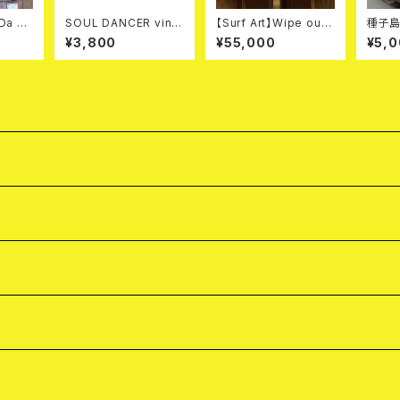
 Da Be
SOUL DANCER vinta
【Surf Art】Wipe out
種子島
ge NAVY
series " Fly "
たね」
¥3,800
¥55,000
¥5,
機栽培 - 袋入り（2
g）「２