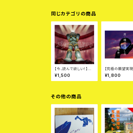
同じカテゴリの商品
【今、読んで欲しい！】メ
【究極の願望実現
タモ・ドリフト PDF本
ウ】真・魂の飛ばし
¥1,500
¥1,800
DF本
その他の商品