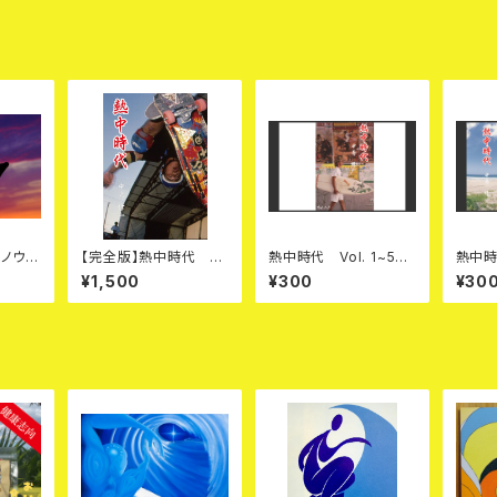
ノウハ
【完全版】熱中時代 Vo
熱中時代 Vol. 1~5
熱中時代
方 P
l. 1~25 PDF本
PDF本
PD
¥1,500
¥300
¥30