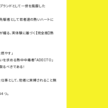
ブランドとして一世を風靡した
の先駆者として若者達の熱いハートに
」が綴る、実体験に基づく【完全版】熱
を燃やす」
を求める熱中中毒者「ADECTO」
取るべきである！
を仕事として、他者に束縛されること無
４つ。