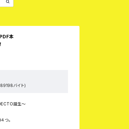
PDF本
f
89198バイト)
ADECTO誕生〜
４つ。