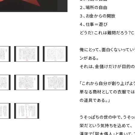
２、場所の自由
３、お金からの開放
４、仕事＝遊び
どうだ！これは難問だろう？Ｃan 
俺にとって、面白くないって
ンがある。
それは、金儲けだけが目的の
「これから自分が創り上げよ
単なる商材としての衣服では
の道具である。」
うそっぱちの世の中で、うそ
栄だという気持ちを込めて、
漢字で「阿木偶人」と書いて、