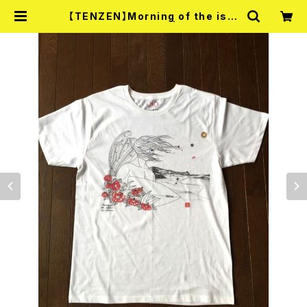
【TENZEN】Morning of the isla
nd. [Color] Tシャツ | YOGA TAN
EGASHIMA