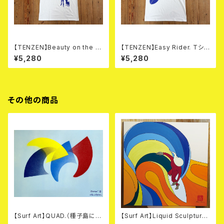
【TENZEN】Beauty on the B
【TENZEN】Easy Rider. Tシャ
each. Tシャツ
ツ
¥5,280
¥5,280
その他の商品
【Surf Art】QUAD.（種子島に送
【Surf Art】Liquid Sculpture
られてくる）
#2