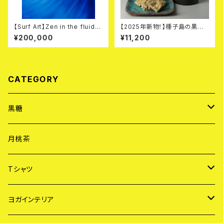
【Surf Art】Zen in the fluid 1
【2025年新物！】種子島の黒糖
（確認＠大阪）
「ゆめのたね」 - 筒入り（200g）
¥200,000
¥11,200
「４点セット」
CATEGORY
黒糖
黒糖「雫」
月桃茶
黒糖「ゆめのたね」
Tシャツ
ヨガ Tシャツ
ヨガインテリア