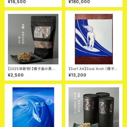
¥16,500
¥180,000
【2025年新物！】種子島の黒糖
【Surf Art】Soul Arch.（種子島
「ゆめのたね」完全無農薬 有
にあるはず）
¥2,500
¥13,200
機栽培 - 袋入り（200g）