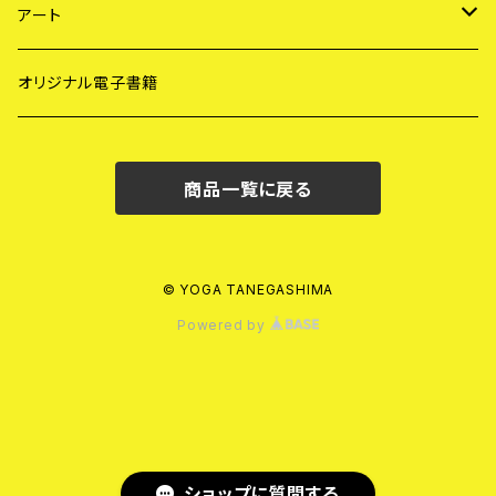
サーフ Tシャツ
サンキャッチャー
アート
ガラス工芸
サーフ・アート
オリジナル電子書籍
メディテーション・アート
商品一覧に戻る
© YOGA TANEGASHIMA
Powered by
ショップに質問する