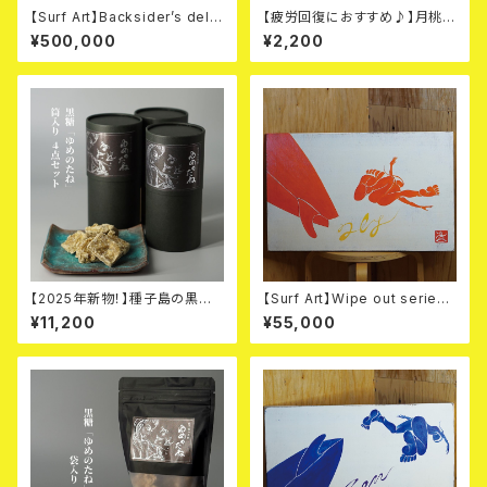
【Surf Art】Backsider’s delig
【疲労回復におすすめ♪】月桃茶
ht
20gと黒糖200gのウェルネス
¥500,000
¥2,200
セット
【2025年新物！】種子島の黒糖
【Surf Art】Wipe out series "
「ゆめのたね」 - 筒入り（200g）
Fly "
¥11,200
¥55,000
「４点セット」