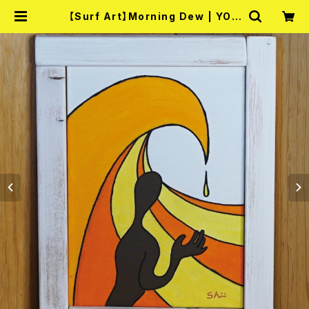
【Surf Art】Morning Dew | YOG
A TANEGASHIMA