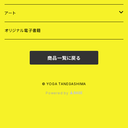
サーフ Tシャツ
サンキャッチャー
アート
ガラス工芸
サーフ・アート
オリジナル電子書籍
メディテーション・アート
商品一覧に戻る
© YOGA TANEGASHIMA
Powered by