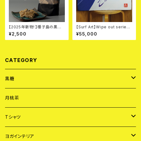
【2025年新物！】種子島の黒糖
【Surf Art】Wipe out series "
「ゆめのたね」完全無農薬 有
Zen "
¥2,500
¥55,000
機栽培 - 袋入り（200g）
CATEGORY
黒糖
黒糖「雫」
月桃茶
黒糖「ゆめのたね」
Tシャツ
ヨガ Tシャツ
ヨガインテリア