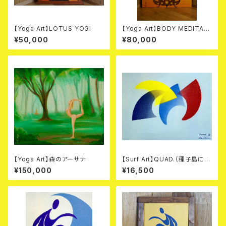
【Yoga Art】LOTUS YOGI
【Yoga Art】BODY MEDITATI
ON
¥50,000
¥80,000
【Yoga Art】森のアーサナ
【Surf Art】QUAD.（種子島に送
られてくる）
¥150,000
¥16,500